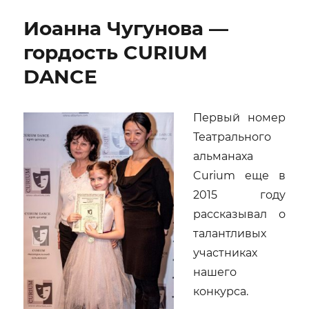
музыкального
Иоанна Чугунова —
Петербурга
в
гордость CURIUM
лицах
DANCE
и
событиях
Первый номер
Театрального
альманаха
Curium еще в
2015 году
рассказывал о
талантливых
участниках
нашего
конкурса.