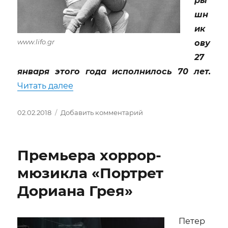
ры
шн
ик
www.lifo.gr
ову
27
января этого года исполнилось 70 лет.
«Михаил Барышников. Несколько сл
Читать далее
Опубликовано
к
02.02.2018
Добавить комментарий
записи
Михаил
Барышников.
Премьера хоррор-
Несколько
слов
мюзикла «Портрет
о
Дориана Грея»
Маэстро…
Петер