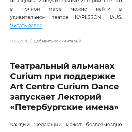
праздника и поучительные истории, все это
в полной мере можно найти в
удивительном театре KARLSSON HAUS.
««Муми-тролль и шляпа волшебника»
Читать далее
Опубликовано
к
11.06.2018
Добавить комментарий
записи
«Муми-
тролль
Театральный альманах
и
шляпа
Curium при поддержке
волшебника»
Art Centre Curium Dance
в
театре
запускает Лекторий
Karlsson
Haus
«Петербургские имена»
Каждый желающий может безвозмездно