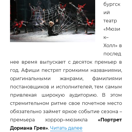
бургск
ий
театр
«Мюзи
к–
Холл» в
послед
нее время выпускает с десяток премьер в
год. Афиши пестрят громкими названиями,
оригинальными жанрами, фамилиями
постановщиков и исполнителей, тем самым
привлекая широкую аудиторию. В этом
стремительном ритме свое почетное место
обязательно займет яркое событие сезона –
премьера хоррор–мюзикла
«Портрет
«Премьера хоррор-
Дориана Грея»
.
Читать далее