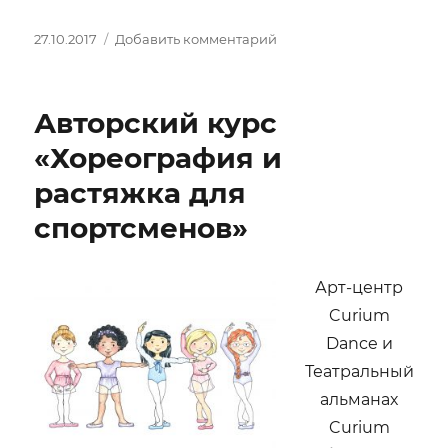
Опубликовано
к
27.10.2017
Добавить комментарий
записи
Премьера
хоррор-
Авторский курс
мюзикла
«Портрет
«Хореография и
Дориана
растяжка для
Грея»
спортсменов»
Арт-центр
Curium
Dance и
Театральный
альманах
Curium