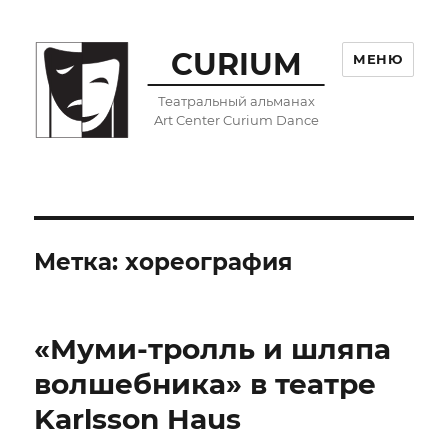
CURIUM
МЕНЮ
Театральный альманах
Art Center Curium Dance
Метка:
хореография
«Муми-тролль и шляпа
волшебника» в театре
Karlsson Haus