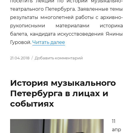
посетить лекции по истории музыкально-
театрального Петербурга. Заявленные темы
результаты многолетней работы с архивно-
рукописными материалами историка
балета, кандидата искусствоведения Янины
«Театральный альманах Cu
Гуровой.
Читать далее
Опубликовано
к
21.04.2018
Добавить комментарий
записи
Театральный
альманах
История музыкального
Curium
при
Петербурга в лицах и
поддержке
событиях
Art
Centre
Curium
Dance
11
запускает
апр
Лекторий