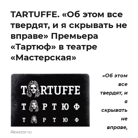
«Щелкунчик,
история
TARTUFFE. «Об этом все
Клары»
(Nutcracker-
твердят, и я скрывать не
The
вправе» Премьера
Story
Of
«Тартюф» в театре
Clara)
«Мастерская»
«Об этом
все
твердят, и
я
скрывать
не
вправе,
Rewizor.ru