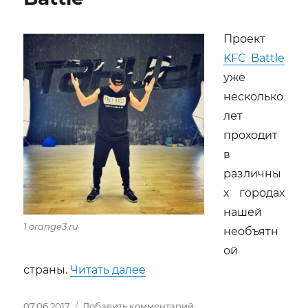
твердят,
и
я
Проект
скрывать
KFC Battle
не
вправе»
уже
Премьера
несколько
«Тартюф»
лет
в
театре
проходит
«Мастерская»
в
различны
х городах
нашей
1.orange3.ru
необъятн
ой
«Ильшат Шабаев на KFC Bat
страны.
Читать далее
Опубликовано
к
07.06.2017
Добавить комментарий