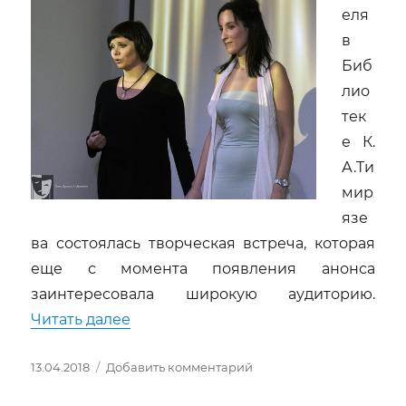
еля
«Петербургские
имена»
в
Биб
лио
тек
е К.
А.Ти
мир
язе
ва состоялась творческая встреча, которая
еще с момента появления анонса
заинтересовала широкую аудиторию.
«История музыкального Петербурга
Читать далее
Опубликовано
к
13.04.2018
Добавить комментарий
записи
История