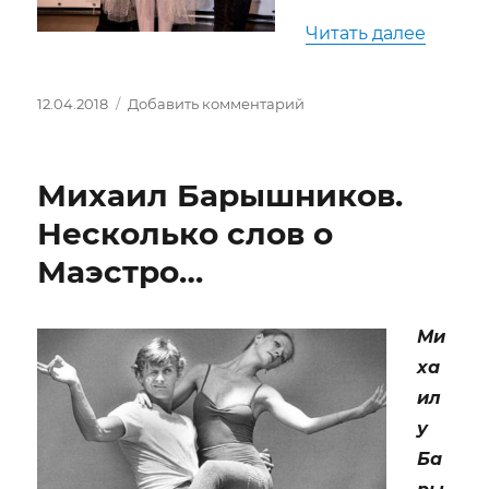
«Иоанн
Читать далее
Опубликовано
к
12.04.2018
Добавить комментарий
записи
Иоанна
Чугунова
Михаил Барышников.
—
гордость
Несколько слов о
CURIUM
Маэстро…
DANCE
Ми
ха
ил
у
Ба