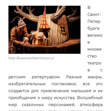
В
Санкт-
Петер
бурге
велико
е
множе
ство
http://www.karlssonhaus.ru/
театро
в с
детским репертуаром. Разные жанры,
изобретательные постановки, все это
создается для привлечения малышей и их
приобщения к миру искусства. Волшебный
мир сказочных персонажей, атмосфера