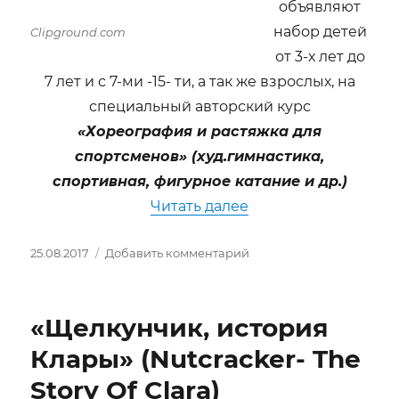
объявляют
набор детей
Clipground.com
от 3-х лет до
7 лет и с 7-ми -15- ти, а так же взрослых, на
специальный авторский курс
«Хореография и растяжка для
спортсменов» (худ.гимнастика,
спортивная, фигурное катание и др.)
«Авторский курс «Х
Читать далее
Опубликовано
к
25.08.2017
Добавить комментарий
записи
Авторский
курс
«Щелкунчик, история
«Хореография
и
Клары» (Nutcracker- The
растяжка
Story Of Clara)
для