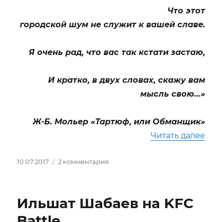
Что этот
городской шум не служит к вашей славе.
Я очень рад, что вас так кстати застаю,
И кратко, в двух словах, скажу вам
мысль свою…»
Ж-Б. Мольер «Тартюф, или Обманщик»
«TA
Читать далее
Опубликовано
к
10.07.2017
2 комментария
записи
TARTUFFE.
«Об
Ильшат Шабаев на KFC
этом
все
Battle