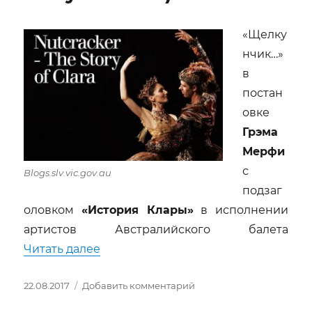
спортсменов»
«Щелку
нчик…»
в
постан
овке
Грэма
Мерфи
с
Blogs.slv.vic.gov.au
подзаг
оловком
«История Клары»
в исполнении
артистов Австралийского балета
««Щелкунчик, история Клары» (Nutcra
Читать далее
Опубликовано
к
22.08.2017
Добавить комментарий
записи