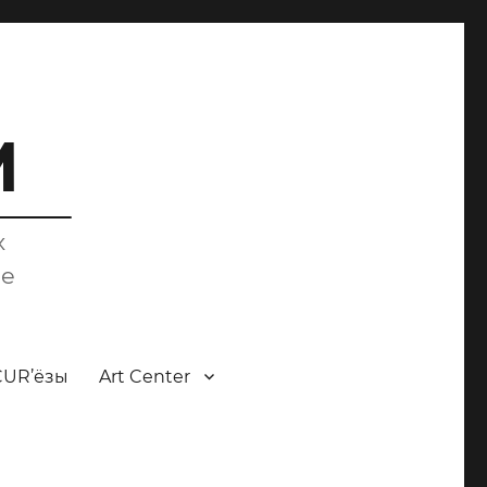
M
х
ce
CUR’ёзы
Art Center