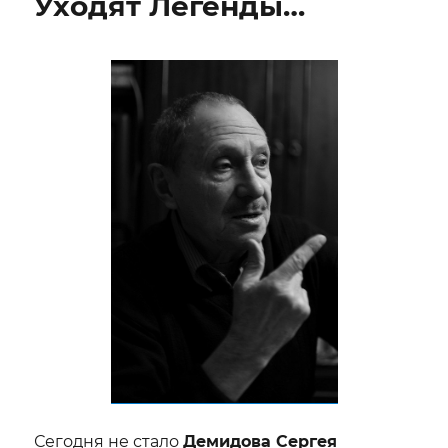
Уходят Легенды…
—
театр
«Лицедеи»
Сегодня не стало
Демидова Сергея