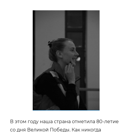
симфония
длиною
в
век
В этом году наша страна отметила 80-летие
со дня Великой Победы. Как никогда