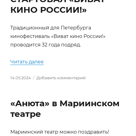
КИНО РОССИИ!»
Традиционный для Петербурга
кинофестиваль «Виват кино России!»
проводится 32 года подряд.
«В ПЕТЕРБУРГЕ СТАРТОВАЛ «ВИВА
Читать далее
Опубликовано
к
14.05.2024
Добавить комментарий
записи
В
ПЕТЕРБУРГЕ
«Анюта» в Мариинском
СТАРТОВАЛ
«ВИВАТ
театре
КИНО
РОССИИ!»
Мариинский театр можно поздравить!