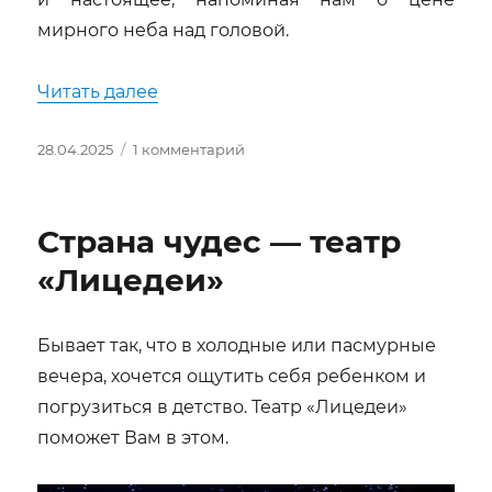
мирного неба над головой.
«80 лет Великой Победы. История в
Читать далее
Опубликовано
к
28.04.2025
1 комментарий
записи
80
лет
Страна чудес — театр
Великой
Победы.
«Лицедеи»
История
в
дневниках
Бывает так, что в холодные или пасмурные
вечера, хочется ощутить себя ребенком и
погрузиться в детство. Театр «Лицедеи»
поможет Вам в этом.