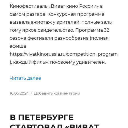
Кинофестиваль «Виват кино России» в
самом разгаре. Конкурсная программа
вызвала ажиотаж у зрителей, полные залы
тому яркое свидетельство. Программа 32
сезона фестиваля разнообразна (полная
афиша
https://vivatkinorussia.ru/competition_program
), каждый фильм по-своему удивителен.
«ПЕТЕРБУРГСКИЙ ПРАЗДНИК КИН
Читать далее
Опубликовано
к
16.05.2024
Добавить комментарий
записи
ПЕТЕРБУРГСКИЙ
ПРАЗДНИК
В ПЕТЕРБУРГЕ
КИНЕМАТОГРАФА
СТАРТОВАЛ «ВИВАТ