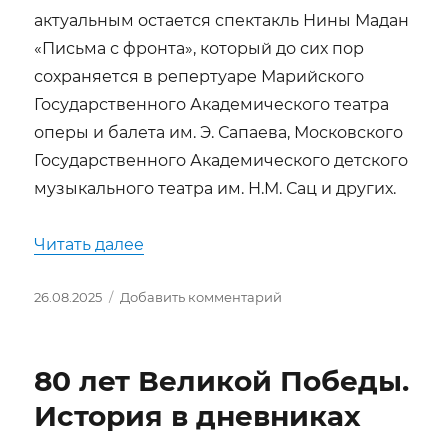
актуальным остается спектакль Нины Мадан
«Письма с фронта», который до сих пор
сохраняется в репертуаре Марийского
Государственного Академического театра
оперы и балета им. Э. Сапаева, Московского
Государственного Академического детского
музыкального театра им. Н.М. Сац и других.
«Когда нет рамок ты — свободен. Н
Читать далее
Опубликовано
к
26.08.2025
Добавить комментарий
записи
Когда
нет
80 лет Великой Победы.
рамок
ты
История в дневниках
—
свободен.