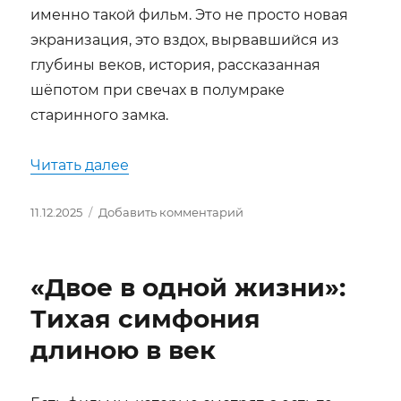
именно такой фильм. Это не просто новая
экранизация, это вздох, вырвавшийся из
глубины веков, история, рассказанная
шёпотом при свечах в полумраке
старинного замка.
««Dracula: A Love Tale» Люка Бессо
Читать далее
Опубликовано
к
11.12.2025
Добавить комментарий
записи
«Dracula:
A
«Двое в одной жизни»:
Love
Tale»
Тихая симфония
Люка
длиною в век
Бессона:
Гимн
вечной
любви