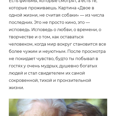
Есть фильмы, которые смотрят, а есть те,
в
которые проживаешь. Картина «Двое в
ореоле
одной жизни, не считая собаки» — из числа
готической
красоты…
последних. Это не просто кино, это —
исповедь. Исповедь о любви, о времени, о
творчестве и о том, как оставаться
человеком, когда мир вокруг становится все
более чужим и неуютным. После просмотра
не покидает чувство, будто ты побывал в
гостях у очень мудрых, душевно богатых
людей и стал свидетелем их самой
сокровенной, тихой и пронзительной
жизни.