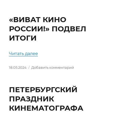
записи
Уходят
Легенды…
«ВИВАТ КИНО
РОССИИ!» ПОДВЕЛ
ИТОГИ
««ВИВАТ КИНО РОССИИ!» ПОДВЕЛ 
Читать далее
Опубликовано
к
18.05.2024
Добавить комментарий
записи
«ВИВАТ
КИНО
ПЕТЕРБУРГСКИЙ
РОССИИ!»
ПОДВЕЛ
ПРАЗДНИК
ИТОГИ
КИНЕМАТОГРАФА