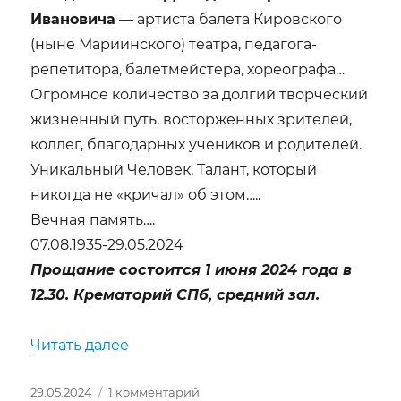
Ивановича
— артиста балета Кировского
(ныне Мариинского) театра, педагога-
репетитора, балетмейстера, хореографа…
Огромное количество за долгий творческий
жизненный путь, восторженных зрителей,
коллег, благодарных учеников и родителей.
Уникальный Человек, Талант, который
никогда не «кричал» об этом…..
Вечная память….
07.08.1935-29.05.2024
Прощание состоится 1 июня 2024 года в
12.30. Крематорий СПб, средний зал.
«Уходят Легенды…»
Читать далее
Опубликовано
к
29.05.2024
1 комментарий