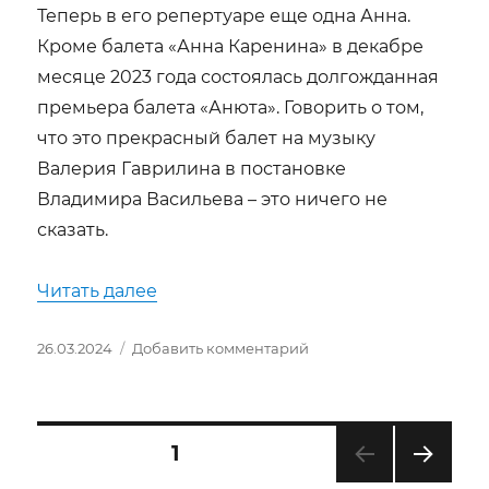
Теперь в его репертуаре еще одна Анна.
Кроме балета «Анна Каренина» в декабре
месяце 2023 года состоялась долгожданная
премьера балета «Анюта». Говорить о том,
что это прекрасный балет на музыку
Валерия Гаврилина в постановке
Владимира Васильева – это ничего не
сказать.
««Анюта» в Мариинском театре»
Читать далее
Опубликовано
к
26.03.2024
Добавить комментарий
записи
«Анюта»
в
Мариинском
Пагинация
СТРАНИЦА
1
театре