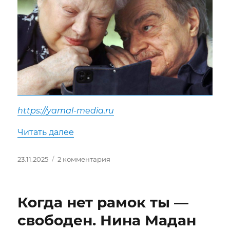
https://yamal-media.ru
««Двое в одной жизни»: Тихая симф
Читать далее
Опубликовано
к
23.11.2025
2 комментария
записи
«Двое
в
Когда нет рамок ты —
одной
жизни»:
свободен. Нина Мадан
Тихая