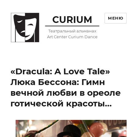
CURIUM
МЕНЮ
Театральный альманах
Art Center Curium Dance
«Dracula: A Love Tale»
Люка Бессона: Гимн
вечной любви в ореоле
готической красоты…