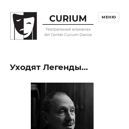
CURIUM
МЕНЮ
Театральный альманах
Art Center Curium Dance
Уходят Легенды…