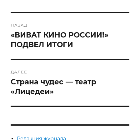
Навигация
НАЗАД
по
«ВИВАТ КИНО РОССИИ!»
Предыдущая
запись:
ПОДВЕЛ ИТОГИ
записям
ДАЛЕЕ
Страна чудес — театр
Следующая
запись:
«Лицедеи»
Редакция журнала