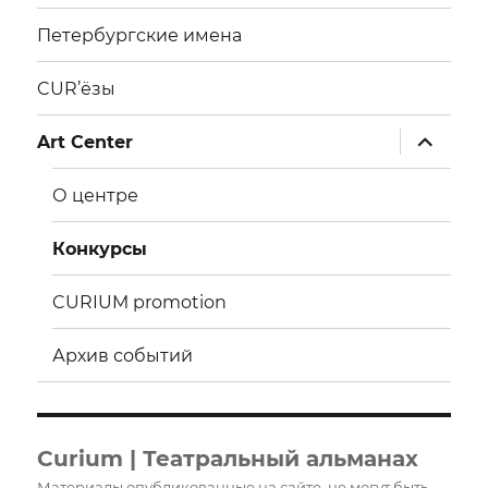
Петербургские имена
CUR’ёзы
раскрыт
Art Center
дочерне
меню
О центре
Конкурсы
CURIUM promotion
Архив событий
Curium | Театральный альманах
Материалы опубликованные на сайте, не могут быть