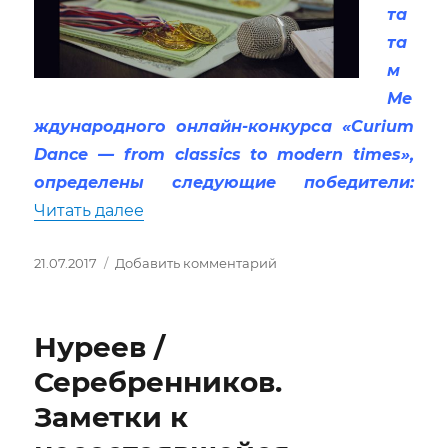
та
та
м
Ме
ждународного онлайн-конкурса «Curium
Dance — from classics to modern times»,
определены следующие победители:
«Результаты международного онлайн
Читать далее
Опубликовано
к
21.07.2017
Добавить комментарий
записи
Результаты
международного
Нуреев /
онлайн-
конкурса
Серебренников.
«Curium
Заметки к
Dance
—