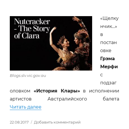
«Щелку
нчик…»
в
постан
овке
Грэма
Мерфи
с
Blogs.slv.vic.gov.au
подзаг
оловком
«История Клары»
в исполнении
артистов Австралийского балета
««Щелкунчик, история Клары» (Nutcra
Читать далее
Опубликовано
к
22.08.2017
Добавить комментарий
записи