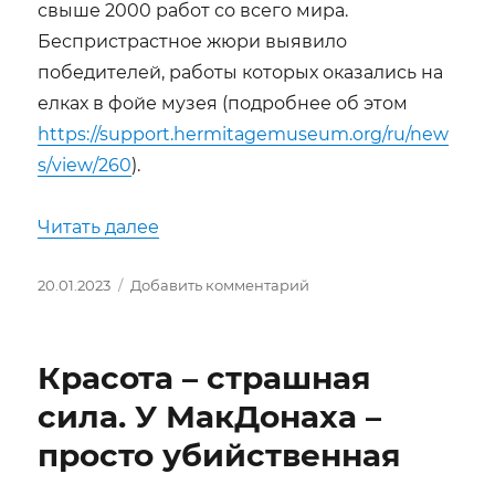
свыше 2000 работ со всего мира.
Беспристрастное жюри выявило
победителей, работы которых оказались на
елках в фойе музея (подробнее об этом
https://support.hermitagemuseum.org/ru/new
s/view/260
).
«Балет «Барышня-служанка» возвра
Читать далее
Опубликовано
к
20.01.2023
Добавить комментарий
записи
Балет
«Барышня-
Красота – страшная
служанка»
возвращается
сила. У МакДонаха –
на
просто убийственная
сцену
Эрмитажного
театра