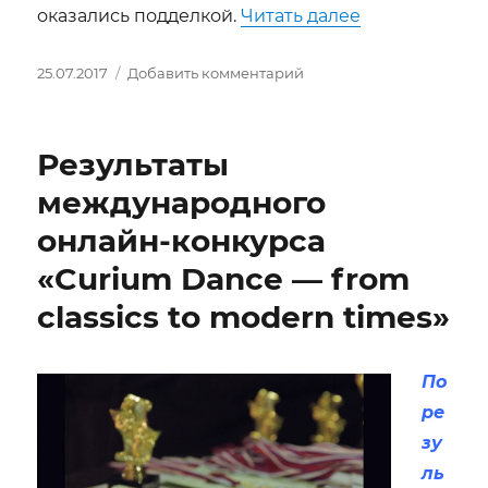
«Фальсифика
оказались подделкой.
Читать далее
Опубликовано
к
25.07.2017
Добавить комментарий
записи
Фальсификация
живописных
Результаты
полотен
международного
онлайн-конкурса
«Curium Dance — from
classics to modern times»
По
ре
зу
ль