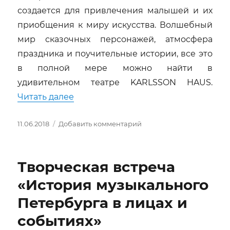
создается для привлечения малышей и их
приобщения к миру искусства. Волшебный
мир сказочных персонажей, атмосфера
праздника и поучительные истории, все это
в полной мере можно найти в
удивительном театре KARLSSON HAUS.
««Муми-тролль и шляпа волшебника»
Читать далее
Опубликовано
к
11.06.2018
Добавить комментарий
записи
«Муми-
тролль
Творческая встреча
и
шляпа
«История музыкального
волшебника»
Петербурга в лицах и
в
театре
событиях»
Karlsson