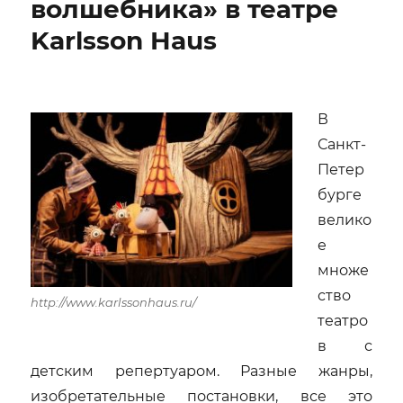
волшебника» в театре
У
Karlsson Haus
МакДонаха
–
просто
убийственная
В
Санкт-
Петер
бурге
велико
е
множе
ство
http://www.karlssonhaus.ru/
театро
в с
детским репертуаром. Разные жанры,
изобретательные постановки, все это