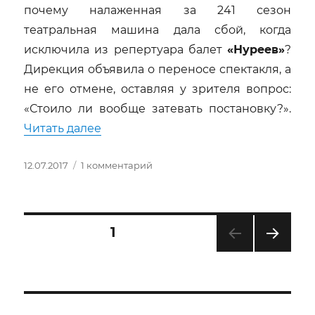
почему налаженная за 241 сезон
театральная машина дала сбой, когда
исключила из репертуара балет
«Нуреев»
?
Дирекция объявила о переносе спектакля, а
не его отмене, оставляя у зрителя вопрос:
«Стоило ли вообще затевать постановку?».
«Нуреев / Серебренников. Заметки
Читать далее
Опубликовано
к
12.07.2017
1 комментарий
записи
Нуреев
/
Серебренников.
Пагинация
СТРАНИЦА
1
Заметки
к
СЛЕ
записей
несостоявшейся
ДУЮ
премьере
ЩАЯ
СТРА
НИЦ