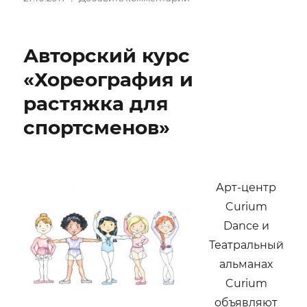
записи
Премьера
хоррор-
Авторский курс
мюзикла
«Портрет
«Хореография и
Дориана
растяжка для
Грея»
спортсменов»
Арт-центр
Curium
Dance и
Театральный
альманах
Curium
объявляют