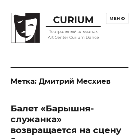
CURIUM
МЕНЮ
Театральный альманах
Art Center Curium Dance
Метка:
Дмитрий Месхиев
Балет «Барышня-
служанка»
возвращается на сцену