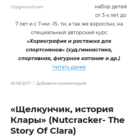
набор детей
Clipground.com
от 3-х лет до
7 лет и с 7-ми -15- ти, а так же взрослых, на
специальный авторский курс
«Хореография и растяжка для
спортсменов» (худ.гимнастика,
спортивная, фигурное катание и др.)
«Авторский курс «Х
Читать далее
Опубликовано
к
25.08.2017
Добавить комментарий
записи
Авторский
курс
«Щелкунчик, история
«Хореография
и
Клары» (Nutcracker- The
растяжка
Story Of Clara)
для
спортсменов»