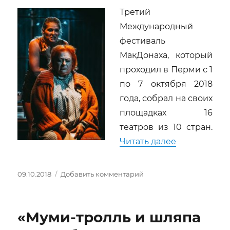
Третий
Международный
фестиваль
МакДонаха, который
проходил в Перми с 1
по 7 октября 2018
года, собрал на своих
площадках 16
театров из 10 стран.
«Красота – 
Читать далее
Опубликовано
к
09.10.2018
Добавить комментарий
записи
Красота
–
«Муми-тролль и шляпа
страшная
сила.