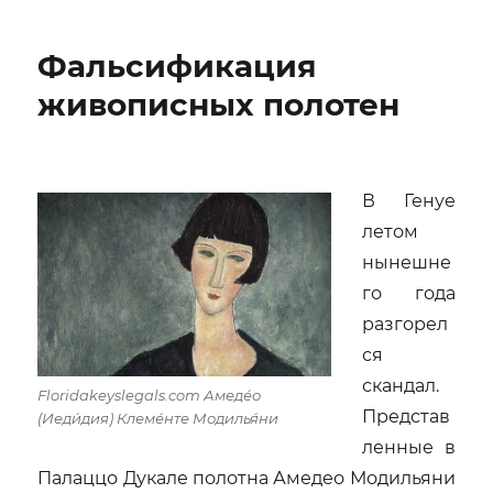
«Щелкунчик,
история
Фальсификация
Клары»
(Nutcracker-
живописных полотен
The
Story
Of
Clara)
В Генуе
летом
нынешне
го года
разгорел
ся
скандал.
Floridakeyslegals.com Амеде́о
Представ
(Иеди́дия) Клеме́нте Модилья́ни
ленные в
Палаццо Дукале полотна Амедео Модильяни