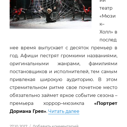
ий
театр
«Мюзи
к–
Холл» в
послед
нее время выпускает с десяток премьер в
год. Афиши пестрят громкими названиями,
оригинальными жанрами, фамилиями
постановщиков и исполнителей, тем самым
привлекая широкую аудиторию. В этом
стремительном ритме свое почетное место
обязательно займет яркое событие сезона –
премьера хоррор–мюзикла
«Портрет
«Премьера хоррор-
Дориана Грея»
.
Читать далее
Опубликовано
к
27.10.2017
Добавить комментарий