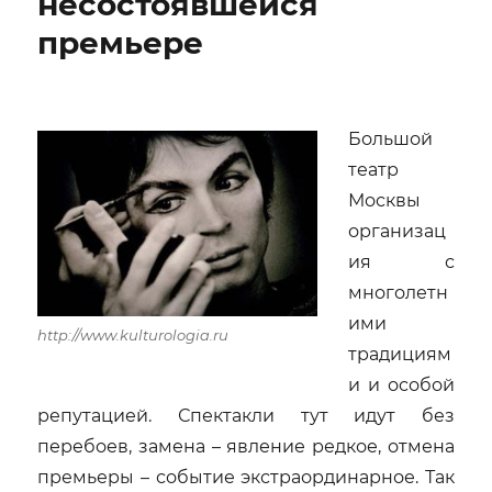
несостоявшейся
from
classics
премьере
to
modern
times»
Большой
театр
Москвы
организац
ия с
многолетн
ими
http://www.kulturologia.ru
традициям
и и особой
репутацией. Спектакли тут идут без
перебоев, замена – явление редкое, отмена
премьеры – событие экстраординарное. Так