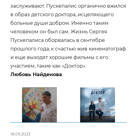
заслуживают. Пускепалис органично вжился
в образ детского доктора, исцеляющего
больные души добром. Именно таким
человеком он был сам. Жизнь Сергея
Пускепалиса оборвалась в сентябре
прошлого года, к счастью жив кинематограф
и еще выходят хорошие фильмы с его
участием, такие как «Доктор».
Любовь Найденова
Опубликовано
18.05.2023