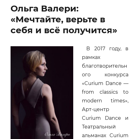
Барышников.
Ольга Валери:
Несколько
слов
«Мечтайте, верьте в
о
себя и всё получится»
Маэстро…
В 2017 году, в
рамках
благотворительн
ого конкурса
«Curium Dance —
from classics to
modern times»,
Арт-центр
Curium Dance и
Театральный
альманах Curium