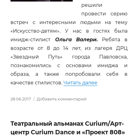
решили
провести серию
встреч с интересными людьми на тему
«Искусство-детям». У нас в гостях была
имидж-стилист
Ольга Валери
.
Ребята в
возрасте от 8 до 14 лет, из лагеря ДРЦ
«Звездный Путь» города Павловска,
познакомились с основами имиджа и
образа, а также попробовали себя в
«Ольга Валери: 
качестве стилистов.
Читать далее
Опубликовано
к
28.06.2017
Добавить комментарий
записи
Ольга
Валери:
Театральный альманах Curium/Арт-
«Мечтайте,
верьте
центр Curium Dance и «Проект 808»
в