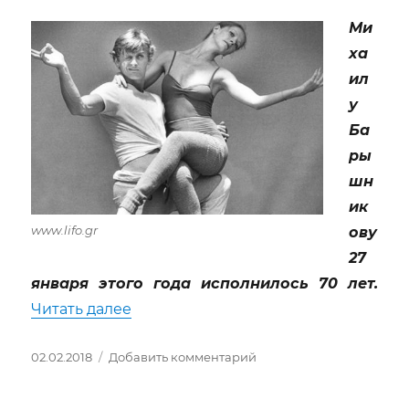
Ми
ха
ил
у
Ба
ры
шн
ик
www.lifo.gr
ову
27
января этого года исполнилось 70 лет.
«Михаил Барышников. Несколько сл
Читать далее
Опубликовано
к
02.02.2018
Добавить комментарий
записи
Михаил