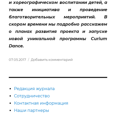
и хореографическом воспитании детей, а
также инициатива и проведение
благотворительных мероприятий. В
скором времени мы подробно расскажем
о планах развития проекта и запуске
новой уникальной программы Curium
Dance.
Опубликовано
к
07.05.2017
Добавить комментарий
записи
Театральный
альманах
Curium/
Арт-
Редакция журнала
центр
Сотрудничество
Curium
Контактная информация
Dance
и
Наши партнеры
«Проект