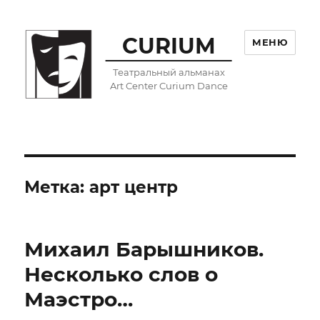
CURIUM
МЕНЮ
Театральный альманах
Art Center Curium Dance
Метка:
арт центр
Михаил Барышников.
Несколько слов о
Маэстро…