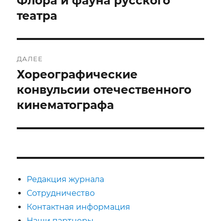
Флора и фауна русского
запись:
театра
записям
ДАЛЕЕ
Хореографические
Следующая
запись:
конвульсии отечественного
кинематографа
Редакция журнала
Сотрудничество
Контактная информация
Наши партнеры