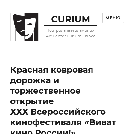
CURIUM
МЕНЮ
Театральный альманах
Art Center Curium Dance
Красная ковровая
дорожка и
торжественное
открытие
ХХХ Всероссийского
кинофестиваля «Виват
кино России!»