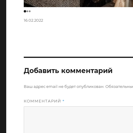
Опубликовано
16.02.2022
Добавить комментарий
Ваш адрес email не будет опубликован.
Обязательны
*
КОММЕНТАРИЙ