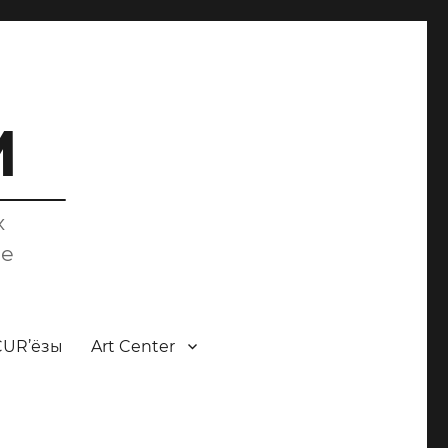
M
х
ce
CUR’ёзы
Art Center