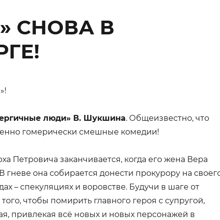
» СНОВА В
РГЕ!
»!
нергичные люди» В. Шукшина
. Общеизвестно, что
обенно гомерически смешные комедии!
рха Петровича заканчивается, когда его жена Вера
В гневе она собирается донести прокурору на своег
ах – спекуляциях и воровстве. Будучи в шаге от
того, чтобы помирить главного героя с супругой,
ая, привлекая всё новых и новых персонажей в