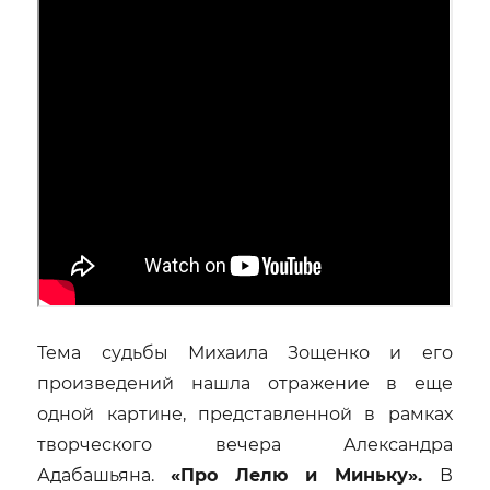
Тема судьбы Михаила Зощенко и его
произведений нашла отражение в еще
одной картине, представленной в рамках
творческого вечера Александра
Адабашьяна.
«Про Лелю и Миньку».
В