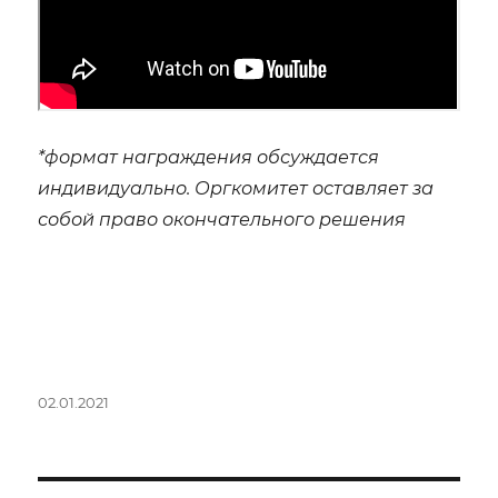
*формат награждения обсуждается
индивидуально. Оргкомитет оставляет за
собой право окончательного решения
Опубликовано
02.01.2021