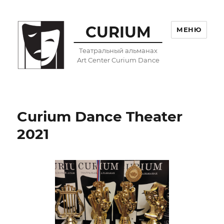
CURIUM
МЕНЮ
Театральный альманах
Art Center Curium Dance
Curium Dance Theater
2021