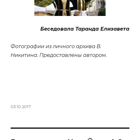
Беседовала Таранда Елизавета
Фотографии из личного архива В.
Никитина. Предоставлены автором.
Опубликовано
03.10.2017