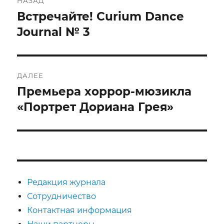
НАЗАД
по
Встречайте! Curium Dance
Предыдущая
запись:
Journal № 3
записям
ДАЛЕЕ
Премьера хоррор-мюзикла
Следующая
запись:
«Портрет Дориана Грея»
Редакция журнала
Сотрудничество
Контактная информация