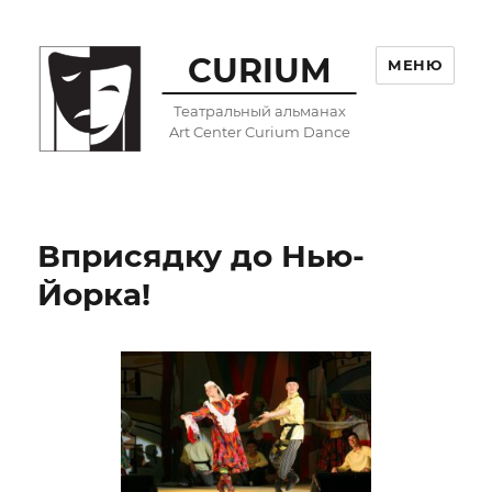
CURIUM
МЕНЮ
Театральный альманах
Art Center Curium Dance
Вприсядку до Нью-
Йорка!