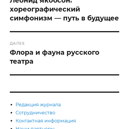
Леонид Якобсон:
запись:
хореографический
записям
симфонизм — путь в будущее
ДАЛЕЕ
Флора и фауна русского
Следующая
запись:
театра
Редакция журнала
Сотрудничество
Контактная информация
Наши партнеры