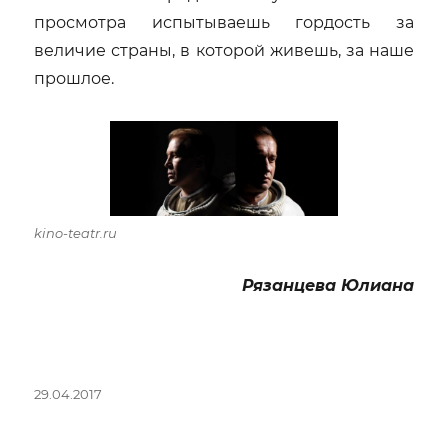
просмотра испытываешь гордость за
величие страны, в которой живешь, за наше
прошлое.
kino-teatr.ru
Рязанцева Юлиана
Опубликовано
29.04.2017