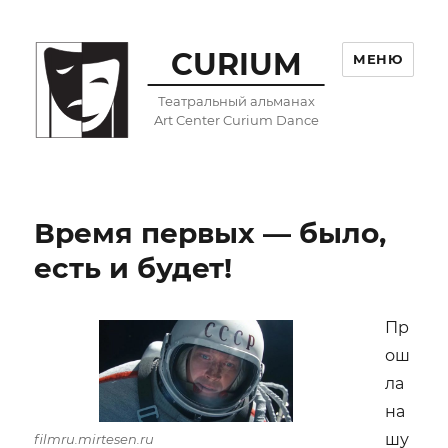
CURIUM
МЕНЮ
Театральный альманах
Art Center Curium Dance
Время первых — было,
есть и будет!
Пр
ош
ла
на
шу
filmru.mirtesen.ru