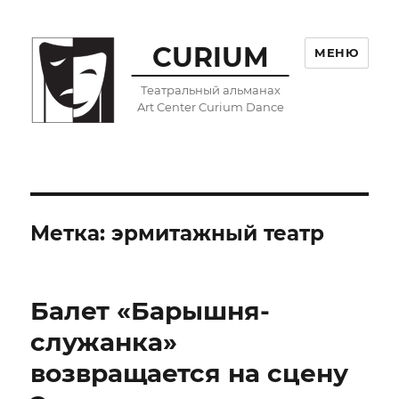
CURIUM
МЕНЮ
Театральный альманах
Art Center Curium Dance
Метка:
эрмитажный театр
Балет «Барышня-
служанка»
возвращается на сцену