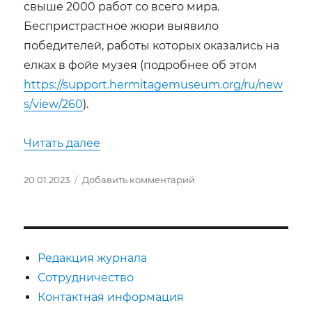
свыше 2000 работ со всего мира.
Беспристрастное жюри выявило
победителей, работы которых оказались на
елках в фойе музея (подробнее об этом
https://support.hermitagemuseum.org/ru/new
s/view/260
).
«Балет «Барышня-служанка» возвра
Читать далее
Опубликовано
к
20.01.2023
Добавить комментарий
записи
Балет
«Барышня-
служанка»
возвращается
Редакция журнала
на
Сотрудничество
сцену
Контактная информация
Эрмитажного
театра