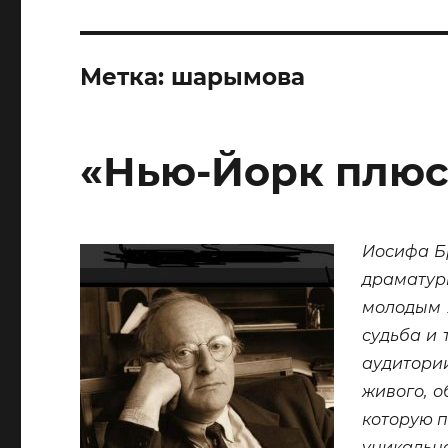
Метка:
шарымова
«Нью-Йорк плюс
Иосифа Бр
драматур
молодым 
судьба и
аудитории
живого, о
которую п
уникаль