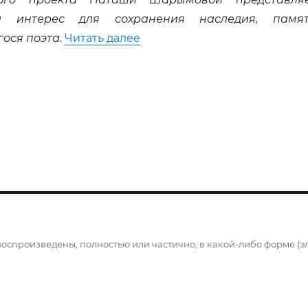
й интерес для сохранения наследия, памя
««Нью-Йорк плюс Бродский»
ося поэта.
Читать далее
воспроизведены, полностью или частично, в какой-либо форме (