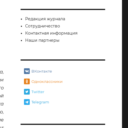
Редакция журнала
Сотрудничество
Контактная информация
Наши партнеры
ВКонтакте
а,
ым
Одноклассники
го
Twitter
ой
Telegram
ка
ю,
ие
ет