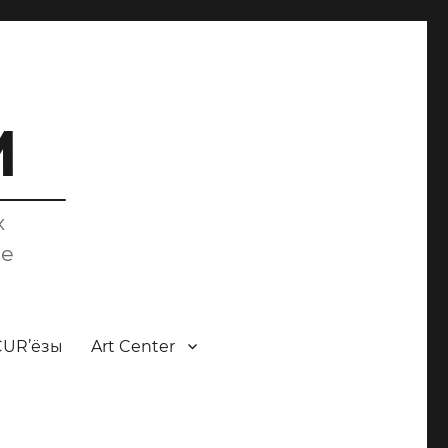
M
х
ce
CUR’ёзы
Art Center