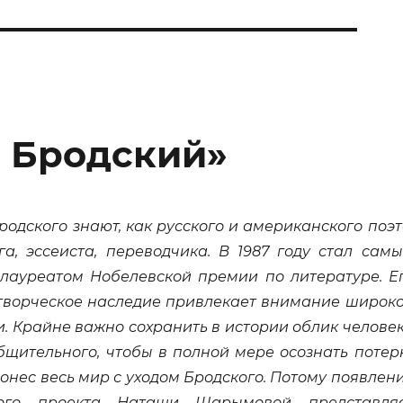
 Бродский»
одского знают, как русского и американского поэт
га, эссеиста, переводчика. В 1987 году стал сам
лауреатом Нобелевской премии по литературе. Е
 творческое наследие привлекает внимание широк
. Крайне важно сохранить в истории облик челове
бщительного, чтобы в полной мере осознать потер
онес весь мир с уходом Бродского. Потому появлен
ного проекта Наташи Шарымовой представля