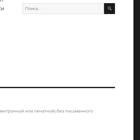
ПОИСК
Искать:
ти
»
электронной или печатной) без письменного