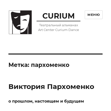
CURIUM
МЕНЮ
Театральный альманах
Art Center Curium Dance
Метка:
пархоменко
Виктория Пархоменко
о прошлом, настоящем и будущем