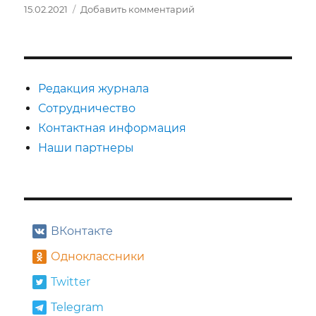
Опубликовано
к
15.02.2021
Добавить комментарий
записи
Виктория
Пархоменко
Редакция журнала
Сотрудничество
Контактная информация
Наши партнеры
ВКонтакте
Одноклассники
Twitter
Telegram