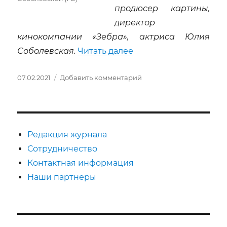
продюсер картины,
директор
кинокомпании «Зебра», актриса Юлия
«Юлия Соболевская:»
Соболевская.
Читать далее
Опубликовано
к
07.02.2021
Добавить комментарий
записи
Юлия
Соболевская:
Редакция журнала
Сотрудничество
Контактная информация
Наши партнеры