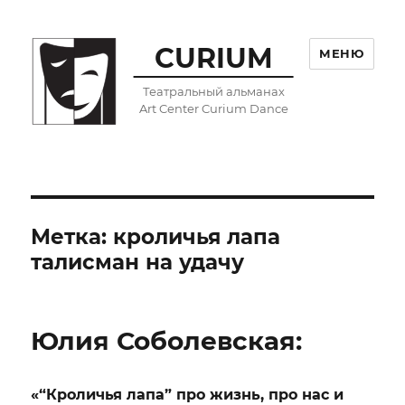
CURIUM
МЕНЮ
Театральный альманах
Art Center Curium Dance
Метка:
кроличья лапа
талисман на удачу
Юлия Соболевская:
«“Кроличья лапа” про жизнь, про нас и