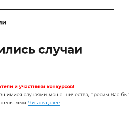
ии
ились случаи
тели и участники конкурсов!
тившимися случаями мошенничества, просим Вас бы
«Внимание!Участились случ
ательными.
Читать далее