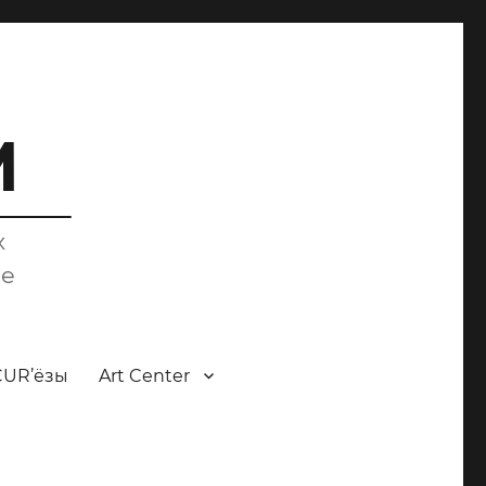
M
х
ce
CUR’ёзы
Art Center