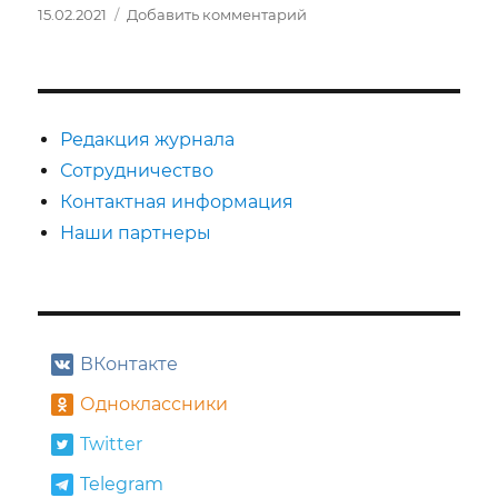
Опубликовано
к
15.02.2021
Добавить комментарий
записи
Виктория
Пархоменко
Редакция журнала
Сотрудничество
Контактная информация
Наши партнеры
ВКонтакте
Одноклассники
Twitter
Telegram