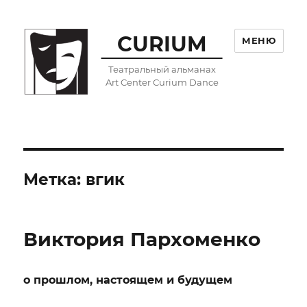
CURIUM
МЕНЮ
Театральный альманах
Art Center Curium Dance
Метка:
вгик
Виктория Пархоменко
о прошлом, настоящем и будущем