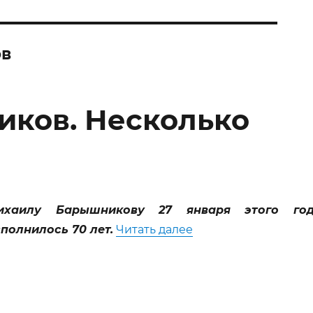
ов
ков. Несколько
…
ихаилу Барышникову 27 января этого го
«Михаил Барышников
полнилось 70 лет.
Читать далее