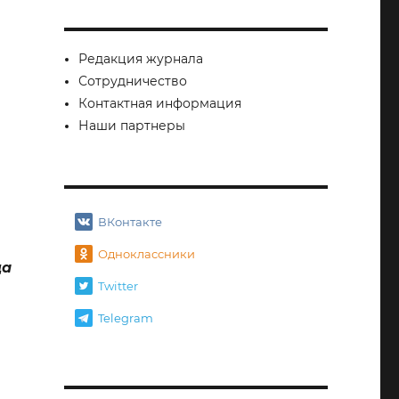
Редакция журнала
Сотрудничество
Контактная информация
Наши партнеры
ВКонтакте
Одноклассники
да
Twitter
. Несколько слов о Маэстро…»
Telegram