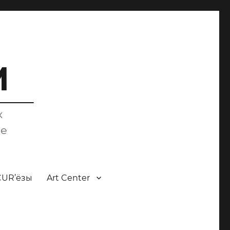
M
х
ce
CUR’ёзы
Art Center