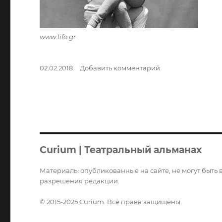
www.lifo.gr
Опубликовано
к
02.02.2018
Добавить комментарий
записи
Михаил
Барышников.
Несколько
слов
о
Маэстро…
Curium | Театральный альманах
Материалы опубликованные на сайте, не могут быть 
разрешения редакции.
© 2015-2025 Curium. Все права защищены.