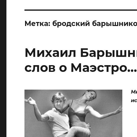
Метка:
бродский барышник
Михаил Барышни
слов о Маэстро
М
ис