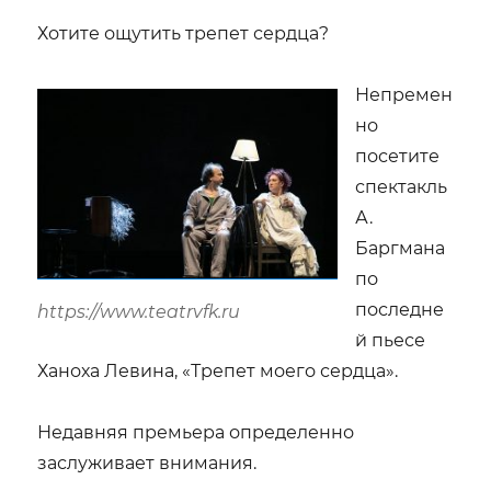
Хотите ощутить трепет сердца?
Непремен
но
посетите
спектакль
А.
Баргмана
по
последне
https://www.teatrvfk.ru
й пьесе
Ханоха Левина, «Трепет моего сердца».
Недавняя премьера определенно
заслуживает внимания.