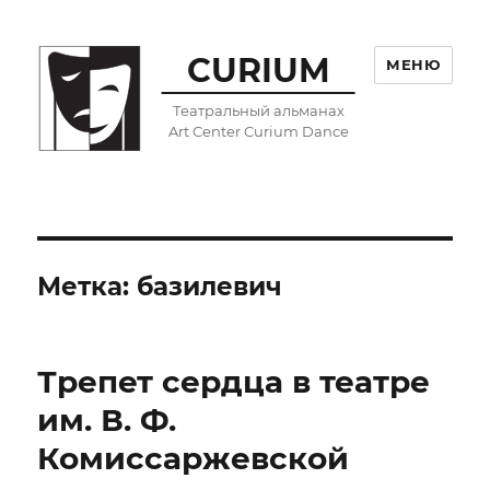
CURIUM
МЕНЮ
Театральный альманах
Art Center Curium Dance
Метка:
базилевич
Трепет сердца в театре
им. В. Ф.
Комиссаржевской