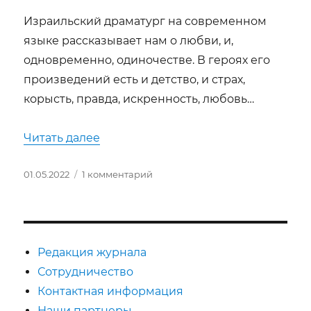
Израильский драматург на современном
языке рассказывает нам о любви, и,
одновременно, одиночестве. В героях его
произведений есть и детство, и страх,
корысть, правда, искренность, любовь…
«Трепет сердца в театре им. В. Ф. 
Читать далее
Опубликовано
к
01.05.2022
1 комментарий
записи
Трепет
сердца
в
театре
Редакция журнала
им.
Сотрудничество
В.
Контактная информация
Ф.
Комиссаржевской
Наши партнеры