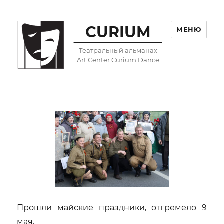
CURIUM
МЕНЮ
Театральный альманах
Art Center Curium Dance
Прошли майские праздники, отгремело 9
мая.