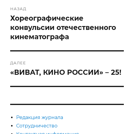
Навигация
НАЗАД
по
Хореографические
Предыдущая
запись:
конвульсии отечественного
записям
кинематографа
ДАЛЕЕ
«ВИВАТ, КИНО РОССИИ» – 25!
Следующая
запись:
Редакция журнала
Сотрудничество