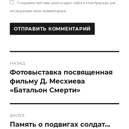
Сохранить моё имя, email и адрес сайта в этом браузере для
последующих моих комментариев.
Навигация
НАЗАД
по
Фотовыставка посвященная
Предыдущая
запись:
фильму Д. Месхиева
записям
«Батальон Смерти»
ДАЛЕЕ
Память о подвигах солдат…
Следующая