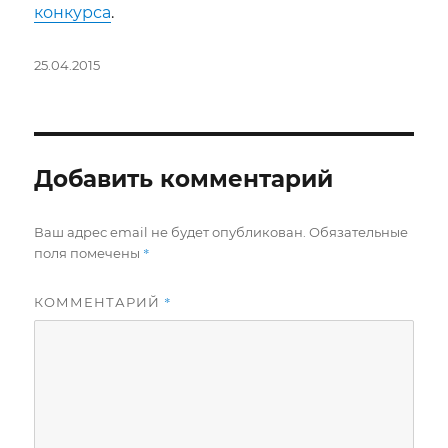
конкурса
.
Опубликовано
25.04.2015
Добавить комментарий
Ваш адрес email не будет опубликован.
Обязательные
*
поля помечены
*
КОММЕНТАРИЙ