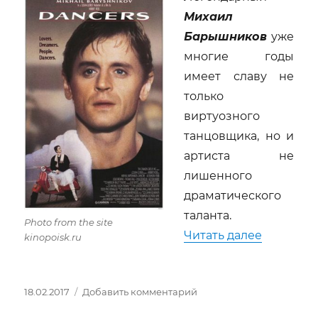
Михаил
Барышников
уже
многие годы
имеет славу не
только
виртуозного
танцовщика, но и
артиста не
лишенного
драматического
таланта.
Photo from the site
«Михаил 
Читать далее
kinopoisk.ru
Опубликовано
к
18.02.2017
Добавить комментарий
записи