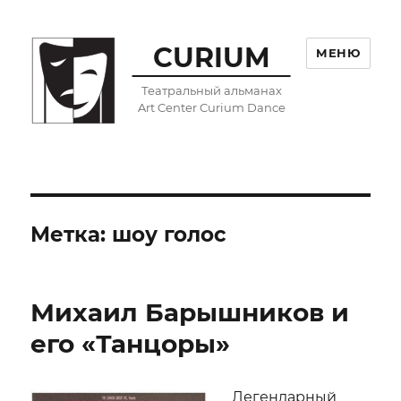
CURIUM
МЕНЮ
Театральный альманах
Art Center Curium Dance
Метка:
шоу голос
Михаил Барышников и
его «Танцоры»
Легендарный