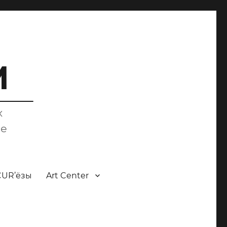
M
х
ce
CUR’ёзы
Art Center