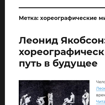
Метка:
хореографические 
Леонид Якобсон
хореографичес
путь в будущее
Чело
Лео
врем
Чита