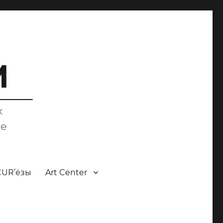
M
х
ce
CUR’ёзы
Art Center