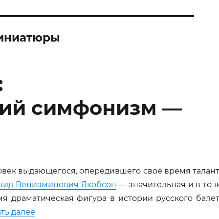
миниатюры
:
кий симфонизм —
век выдающегося, опередившего свое время талант
нид Вениаминович Якобсон
— значительная и в то 
я драматическая фигура в истории русского балет
«Леонид Якобсон: хореографический симфо
ть далее