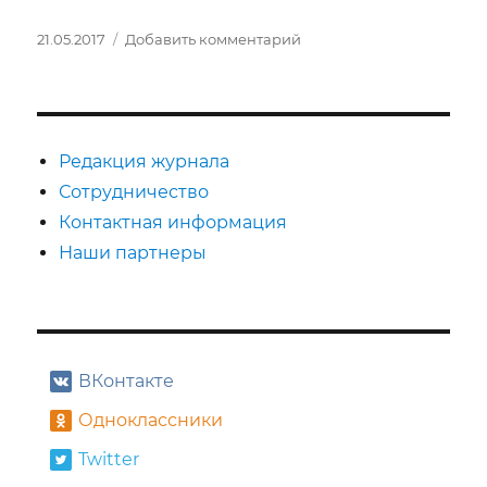
Опубликовано
к
21.05.2017
Добавить комментарий
записи
«Большой»
Валерия
Тодоровского,
или
Редакция журнала
Хореографические
Сотрудничество
конвульсии
Контактная информация
отечественного
кинематографа.
Наши партнеры
Часть
2
ВКонтакте
Одноклассники
Twitter