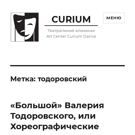
CURIUM
МЕНЮ
Театральный альманах
Art Center Curium Dance
Метка:
тодоровский
«Большой» Валерия
Тодоровского, или
Хореографические