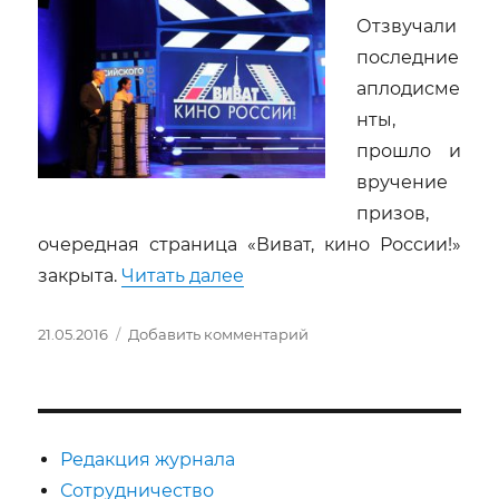
Отзвучали
последние
аплодисме
нты,
прошло и
вручение
призов,
очередная страница «Виват, кино России!»
««ВИВАТ». ПОСЛЕСЛОВИЕ
закрыта.
Читать далее
Опубликовано
к
21.05.2016
Добавить комментарий
записи
«ВИВАТ».
ПОСЛЕСЛОВИЕ
Редакция журнала
Сотрудничество