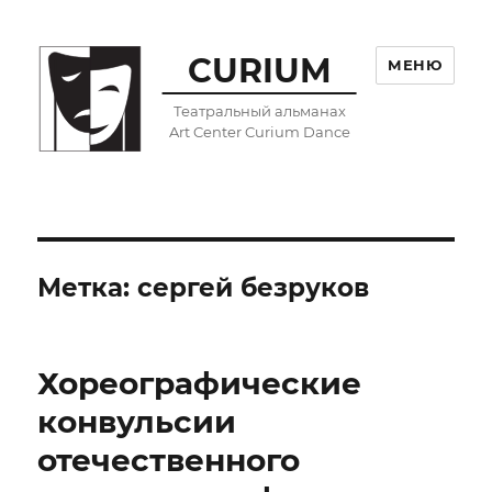
CURIUM
МЕНЮ
Театральный альманах
Art Center Curium Dance
Метка:
сергей безруков
Хореографические
конвульсии
отечественного