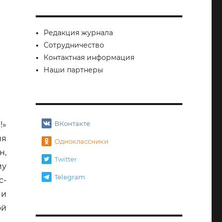
Редакция журнала
Сотрудничество
Контактная информация
Наши партнеры
ВКонтакте
!»
ня
Одноклассники
н,
Twitter
му
Telegram
с-
 и
ой
ематограф!»