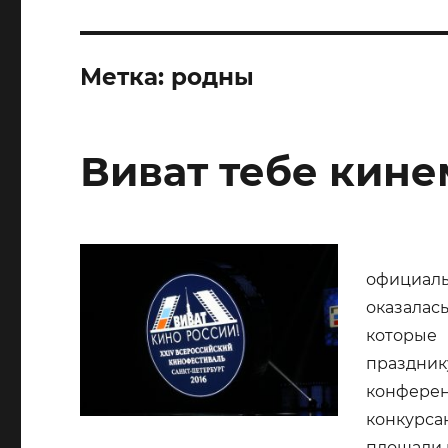
Метка:
родны
Виват тебе кине
официал
оказалас
которые
праздник
конферен
конкурс
площади 