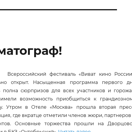
матограф!
Всероссийский фестиваль «Виват кино России
ьно открыт. Насыщенная программа первого д
ь полна сюрпризов для всех участников и горожа
 имели возможность приобщиться к грандиозно
у. Утром в Отеле «Москва» прошла вторая прес
ция, где вкратце отметили членов жюри, партнеров
антов. Основные торжества прошли на Дворцов
«Виват тебе кин
и в БКЗ «Октябрьский».
Читать далее