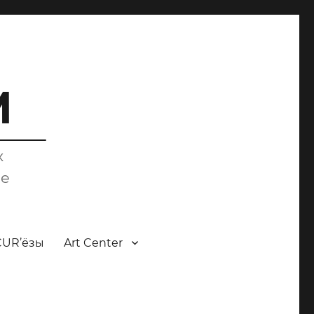
M
х
ce
CUR’ёзы
Art Center