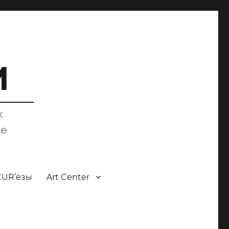
M
х
ce
CUR’ёзы
Art Center