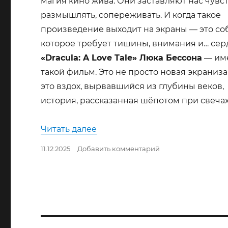
магия кино жива. Они заставляют нас чувст
размышлять, сопереживать. И когда такое
произведение выходит на экраны — это со
которое требует тишины, внимания и… сер
«Dracula: A Love Tale» Люка Бессона
— им
такой фильм. Это не просто новая экраниза
это вздох, вырвавшийся из глубины веков,
история, рассказанная шёпотом при свечах
««Dracula: A Love Tale» Люка 
Читать далее
Опубликовано
к
11.12.2025
Добавить комментарий
записи
«Dracula:
A
Love
Tale»
Люка
Бессона: