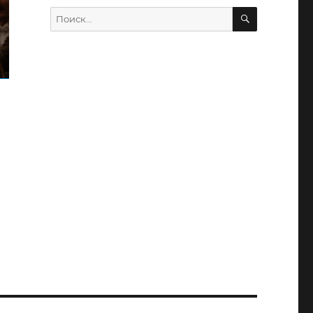
ПОИСК
Искать:
оты…»