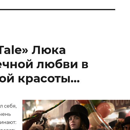
 Tale» Люка
ечной любви в
кой красоты…
л себя,
очень
инают: