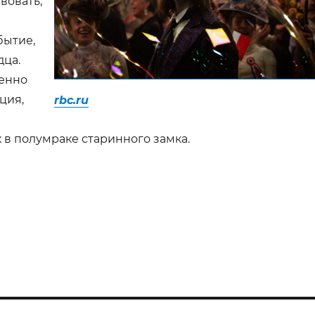
вовать,
бытие,
дца.
енно
ция,
rbc.ru
 в полумраке старинного замка.
Бессона: Гимн вечной любви в ореоле готической крас