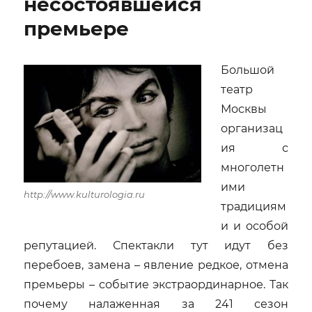
несостоявшейся
премьере
Большой
театр
Москвы
организац
ия с
многолетн
ими
http://www.kulturologia.ru
традициям
и и особой
репутацией. Спектакли тут идут без
перебоев, замена – явление редкое, отмена
премьеры – событие экстраординарное. Так
почему налаженная за 241 сезон