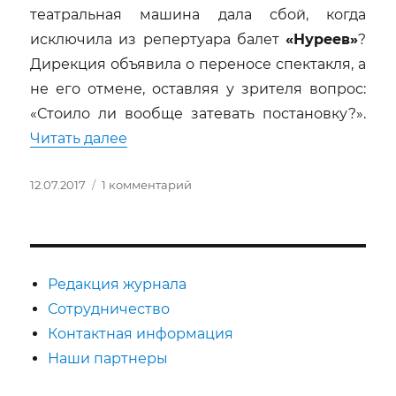
театральная машина дала сбой, когда
исключила из репертуара балет
«Нуреев»
?
Дирекция объявила о переносе спектакля, а
не его отмене, оставляя у зрителя вопрос:
«Стоило ли вообще затевать постановку?».
«Нуреев / Серебренников. Заметки
Читать далее
Опубликовано
к
12.07.2017
1 комментарий
записи
Нуреев
/
Серебренников.
Заметки
Редакция журнала
к
Сотрудничество
несостоявшейся
Контактная информация
премьере
Наши партнеры