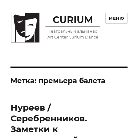
CURIUM
МЕНЮ
Театральный альманах
Art Center Curium Dance
Метка:
премьера балета
Нуреев /
Серебренников.
Заметки к