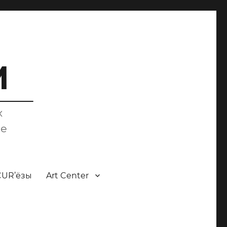
M
х
ce
CUR’ёзы
Art Center