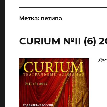
Метка:
петипа
CURIUM №II (6) 2
Дос