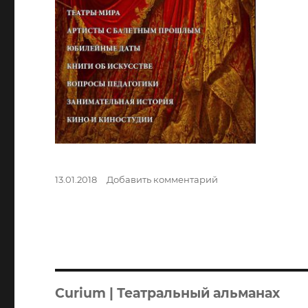
Опубликовано
к
13.01.2018
Добавить комментарий
записи
CURIUM
№II
(6)
2017
Curium | Театральный альманах