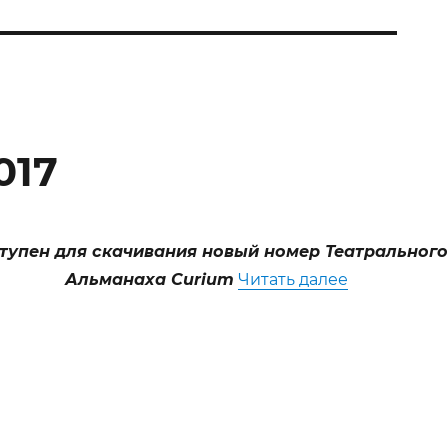
017
тупен для скачивания новый номер Театрального
«CURIUM №II
Альманаха Curium
Читать далее