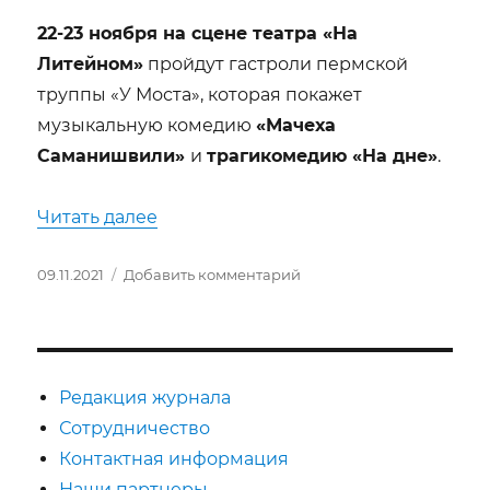
22-23 ноября на сцене театра «На
Литейном»
пройдут гастроли пермской
труппы «У Моста», которая покажет
музыкальную комедию
«Мачеха
Саманишвили»
и
трагикомедию «На дне»
.
«Пермский Театр «У Моста» в Санкт
Читать далее
Опубликовано
к
09.11.2021
Добавить комментарий
записи
Пермский
Театр
«У
Моста»
Редакция журнала
в
Сотрудничество
Санкт-
Контактная информация
Петербурге!
Наши партнеры