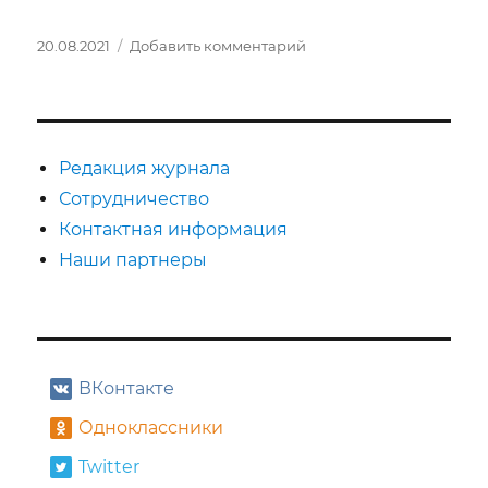
Опубликовано
к
20.08.2021
Добавить комментарий
записи
I
научно-
практическая
конференция
Редакция журнала
Сотрудничество
Контактная информация
Наши партнеры
ВКонтакте
Одноклассники
Twitter