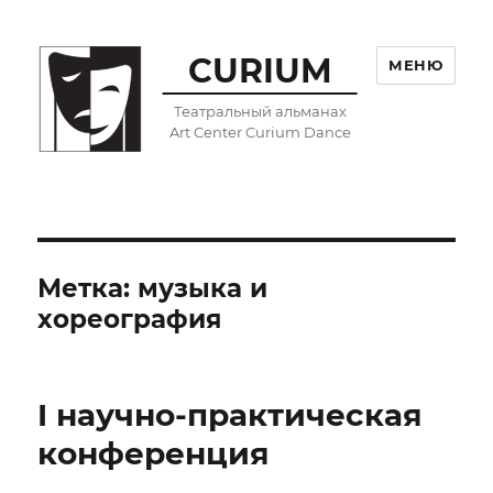
CURIUM
МЕНЮ
Театральный альманах
Art Center Curium Dance
Метка:
музыка и
хореография
I научно-практическая
конференция