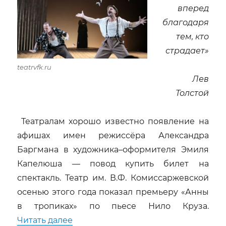
вперед
благодаря
тем, кто
страдает
»
teatrvfk.ru
Лев
Толстой
Театралам хорошо известно появление на
афишах имен режиссёра Александра
Баргмана в художника–оформителя Эмиля
Капелюша — повод купить билет на
спектакль. Театр им. В.Ф. Комиссаржевской
осенью этого года показал премьеру «Анны
в тропиках» по пьесе Нило Круза.
««Анна в тропиках»»
Читать далее