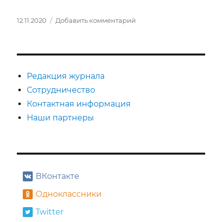
Опубликовано
к
12.11.2020
Добавить комментарий
записи
«Анна
в
тропиках»
Редакция журнала
Сотрудничество
Контактная информация
Наши партнеры
ВКонтакте
Одноклассники
Twitter