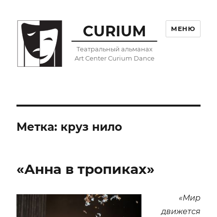
CURIUM
МЕНЮ
Театральный альманах
Art Center Curium Dance
Метка:
круз нило
«Анна в тропиках»
«
Мир
движется