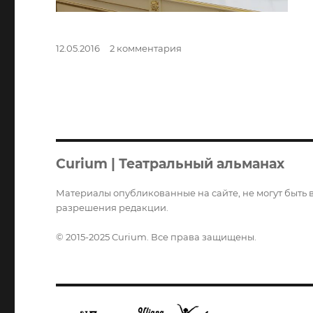
Опубликовано
к
12.05.2016
2 комментария
записи
«Виват
кино
России!»
Curium | Театральный альманах
Материалы опубликованные на сайте, не могут быть 
разрешения редакции.
© 2015-2025 Curium. Все права защищены.