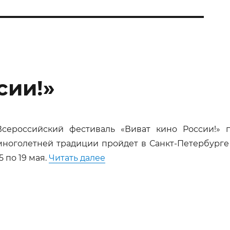
сии!»
Всероссийский фестиваль «Виват кино России!» 
многолетней традиции пройдет в Санкт-Петербурге
««Виват кино России!»»
15 по 19 мая.
Читать далее