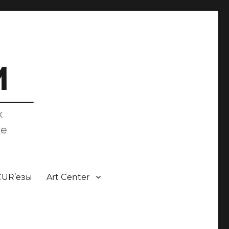
M
х
ce
CUR’ёзы
Art Center