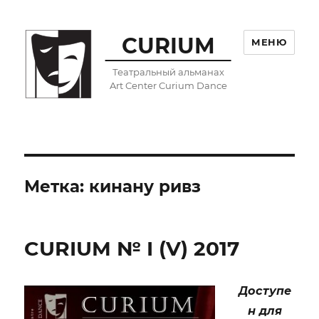
CURIUM
МЕНЮ
Театральный альманах
Art Center Curium Dance
Метка:
кинану ривз
CURIUM № I (V) 2017
Доступе
н для