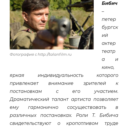
Бибич
–
петер
бургск
ий
актер
театр
Фотография с http://talanfilm.ru
а и
кино,
яркая индивидуальность которого
привлекает внимание зрителей к
постановкам с его участием.
Драматический талант артиста позволяет
ему гармонично сосуществовать в
различных постановках. Роли Т. Бибича
свидетельствуют о кропотливом труде