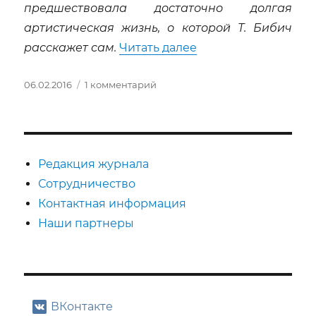
предшествовала достаточно долгая
артистическая жизнь, о которой Т. Бибич
«ТАРАС БИБИЧ. От К
расскажет сам.
Читать далее
Опубликовано
к
06.02.2016
1 комментарий
записи
ТАРАС
БИБИЧ.
От
Корчака
Редакция журнала
до
Сотрудничество
Макдонаха
Контактная информация
,штрихи
к
Наши партнеры
творческому
портрету
артиста
ВКонтакте