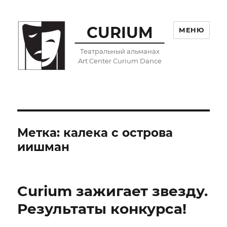
CURIUM
МЕНЮ
Театральный альманах
Art Center Curium Dance
Метка:
калека с острова
иишман
Curium зажигает звезду.
Результаты конкурса!