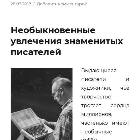
Опубликовано
к
28.03.2017
Добавить комментарий
записи
Curium
зажигает
Необыкновенные
звезду.
Результаты
увлечения знаменитых
конкурса!
писателей
Выдающиеся
писатели и
художники, чье
творчество
трогает сердца
миллионов,
частенько имеют
необычные