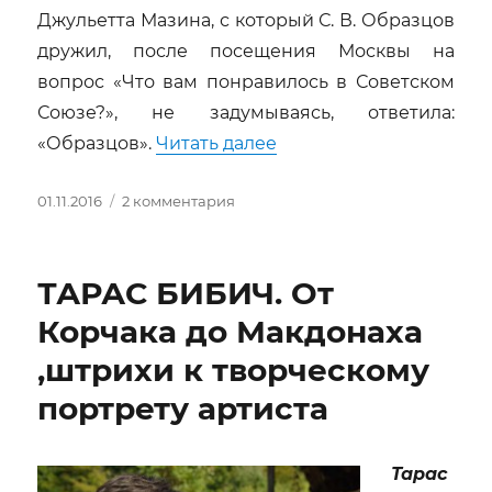
Джульетта Мазина, с который С. В. Образцов
дружил, после посещения Москвы на
вопрос «Что вам понравилось в Советском
Союзе?», не задумываясь, ответила:
«Кукольный волшебни
«Образцов».
Читать далее
Опубликовано
к
01.11.2016
2 комментария
записи
Кукольный
волшебник
ТАРАС БИБИЧ. От
—
Сергей
Корчака до Макдонаха
Владимирович
,штрихи к творческому
Образцов
портрету артиста
Тарас