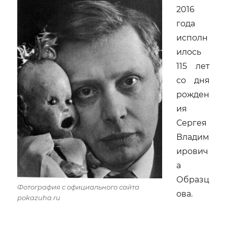
2016
года
исполн
илось
115 лет
со дня
рожден
ия
Сергея
Владим
ирович
а
Образц
Фотография с официального сайта
ова.
pokazuha.ru