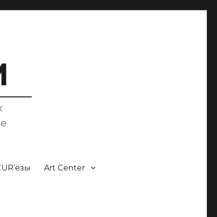
M
х
ce
CUR’ёзы
Art Center