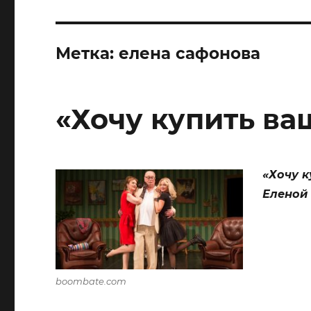
Метка:
елена сафонова
«Хочу купить ва
«
Хочу к
Еленой
boombate.com