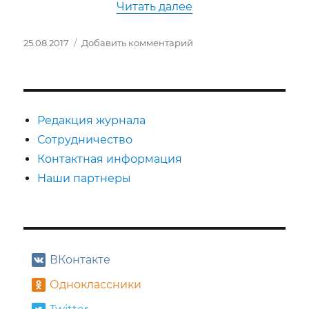
«Авторский курс «Х
Читать далее
Опубликовано
к
25.08.2017
Добавить комментарий
записи
Авторский
курс
«Хореография
и
Редакция журнала
растяжка
Сотрудничество
для
Контактная информация
спортсменов»
Наши партнеры
ВКонтакте
Одноклассники