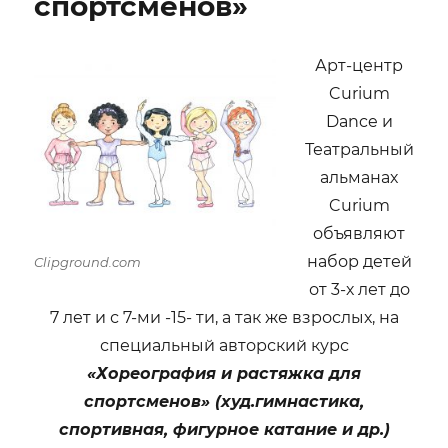
спортсменов»
Арт-центр
Curium
Dance и
Театральный
альманах
Curium
объявляют
набор детей
Clipground.com
от 3-х лет до
7 лет и с 7-ми -15- ти, а так же взрослых, на
специальный авторский курс
«Хореография и растяжка для
спортсменов» (худ.гимнастика,
спортивная, фигурное катание и др.)