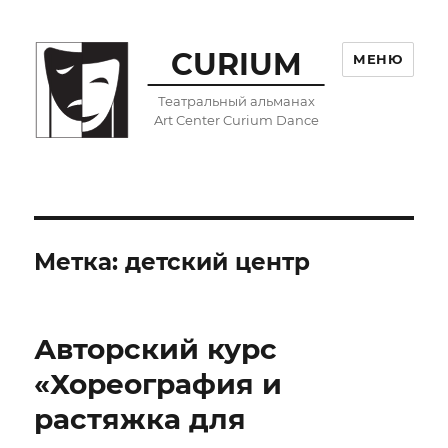
CURIUM
МЕНЮ
Театральный альманах
Art Center Curium Dance
Метка:
детский центр
Авторский курс
«Хореография и
растяжка для