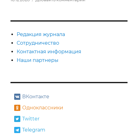
записи
Одноактные
балеты
Ивана
Зайцева
Редакция журнала
и
Сотрудничество
Олега
Контактная информация
Габышева
Наши партнеры
ВКонтакте
Одноклассники
Twitter
Telegram