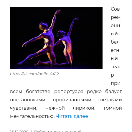
Сов
рем
енн
ый
бал
етн
ый
теат
https://vk.com/ballet0412
р
при
всем богатстве репертуара редко балует
постановками, пронизанными светлыми
чувствами, нежной лирикой, томной
«Одноактные бал
мечтательностью.
Читать далее
Опубликовано
к
16.12.2020
Добавить комментарий