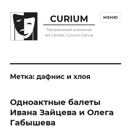
CURIUM
МЕНЮ
Театральный альманах
Art Center Curium Dance
Метка:
дафнис и хлоя
Одноактные балеты
Ивана Зайцева и Олега
Габышева