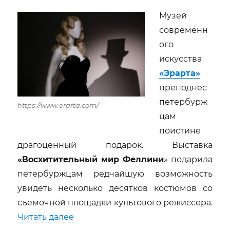
Музей
современн
ого
искусства
«Эрарта»
преподнес
петербурж
https://www.erarta.com/
цам
поистине
драгоценный подарок. Выставка
«Восхитительный мир Феллини
» подарила
петербуржцам редчайшую возможность
увидеть несколько десятков костюмов со
съемочной площадки культового режиссера.
«Зарисовки о сокровищнице Фелли
Читать далее