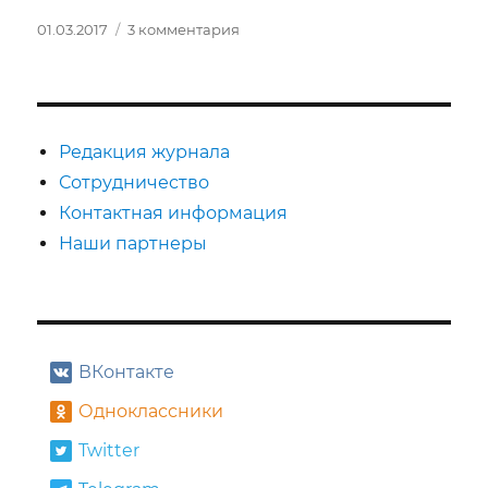
Опубликовано
к
01.03.2017
3 комментария
записи
Зарисовки
о
сокровищнице
Феллини
Редакция журнала
Сотрудничество
Контактная информация
Наши партнеры
ВКонтакте
Одноклассники
Twitter