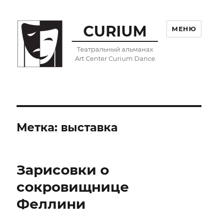
CURIUM
МЕНЮ
Театральный альманах
Art Center Curium Dance
Метка:
выставка
Зарисовки о
сокровищнице
Феллини