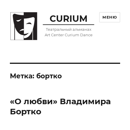
CURIUM
МЕНЮ
Театральный альманах
Art Center Curium Dance
Метка:
бортко
«О любви» Владимира
Бортко