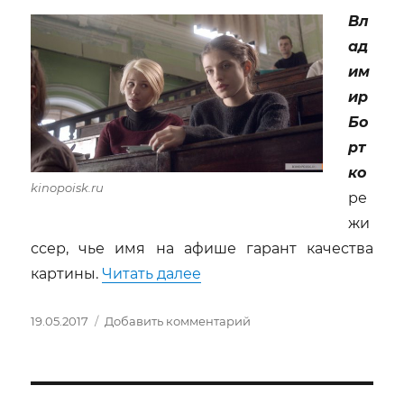
Вл
ад
им
ир
Бо
рт
ко
kinopoisk.ru
ре
жи
ссер, чье имя на афише гарант качества
««О любви» Владимира Бо
картины.
Читать далее
Опубликовано
к
19.05.2017
Добавить комментарий
записи
«О
любви»
Владимира